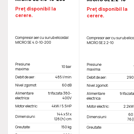
Preț disponibil la
Preț disponibil la
cerere.
cerere.
Compresor aer cu surub elicoidal
Compresor aer cu surub elico
MICRO SE 4.0-10-200
MICRO SE 2.2-10
Presiune
Presiune
10 bar
maxima:
maxima:
Debit de aer:
485 l/min
Debit de aer:
290
Nivel zgomot:
60 dB
Nivel zgomot:
Alimentare
trifazata 380-
Alimentare
trifazat
electrica:
400V
electrica:
Motor electric:
4kW / 5.5HP
Motor electric:
2.2kW
144 x 51 x
60 
Dimensiuni:
Dimensiuni:
128(h) cm
76(
Greutate:
150 kg
Greutate: