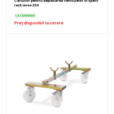
Carucior pentru deplasarea vehiculelor in spatii
restranse 250
LA COMANDA
Preț disponibil la cerere.