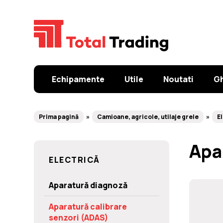
Echipamente
Utile
Noutati
Gh
Prima pagină
Camioane, agricole, utilaje grele
E
Apa
ELECTRICĂ
Aparatură diagnoză
Aparatură calibrare
senzori (ADAS)