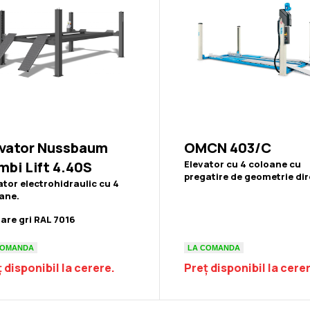
evator Nussbaum
OMCN 403/C
bi Lift 4.40S
Elevator cu 4 coloane cu
pregatire de geometrie dir
ator electrohidraulic cu 4
ane.
are gri RAL 7016
COMANDA
LA COMANDA
 disponibil la cerere.
Preț disponibil la cere