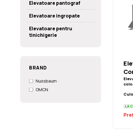
Elevatoare pantograf
Elevatoare ingropate
Elevatoare pentru
tinichigerie
El
BRAND
Com
Elev
Nussbaum
colo
OMCN
Culo
LA 
Preț