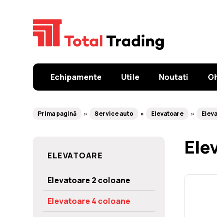
Echipamente
Utile
Noutati
Gh
Prima pagină
Service auto
Elevatoare
Elev
Ele
ELEVATOARE
Elevatoare 2 coloane
Elevatoare 4 coloane