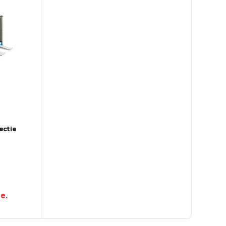
ectie
re.