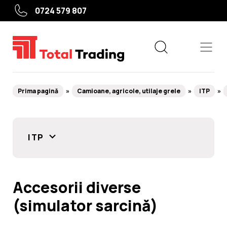
0724 579 807
Prima pagină
Camioane, agricole, utilaje grele
ITP
Echipamente
ITP
Service roți
Service auto
Accesorii diverse
Camioane, agricole, utilaje grele
(simulator sarcină)
Utile