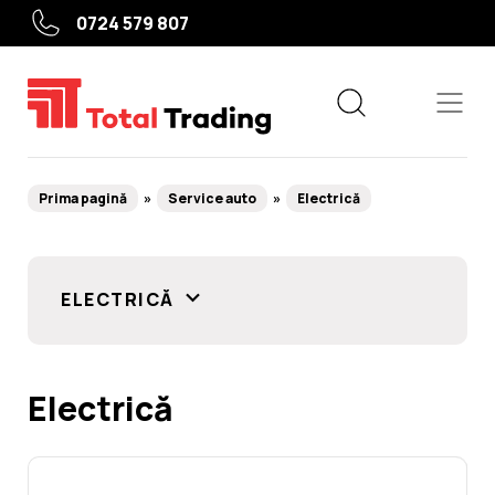
0724 579 807
Prima pagină
Service auto
Electrică
Echipamente
ELECTRICĂ
Service roți
Service auto
Electrică
Camioane, agricole, utilaje grele
Utile