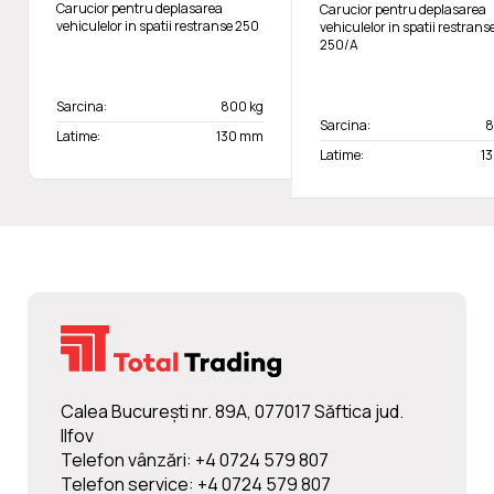
Carucior pentru deplasarea
Carucior pentru deplasarea
vehiculelor in spatii restranse 250
vehiculelor in spatii restrans
250/A
Sarcina:
800 kg
Sarcina:
8
Latime:
130 mm
Latime:
1
Calea Bucureşti nr. 89A, 077017 Săftica jud.
Ilfov
Telefon vânzări: +4 0724 579 807
Telefon service: +4 0724 579 807