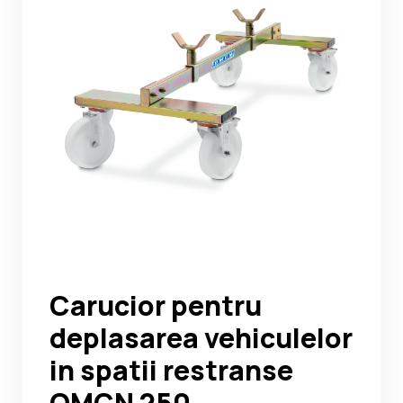
Noutati
Ghidul Echipamentelor
Contact
Carucior pentru
deplasarea vehiculelor
in spatii restranse
OMCN 250