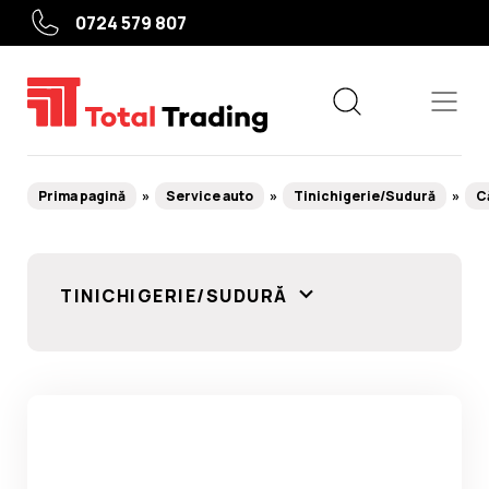
0724 579 807
Prima pagină
Service auto
Tinichigerie/Sudură
C
Echipamente
TINICHIGERIE/SUDURĂ
Service roți
Service auto
Camioane, agricole, utilaje grele
Utile