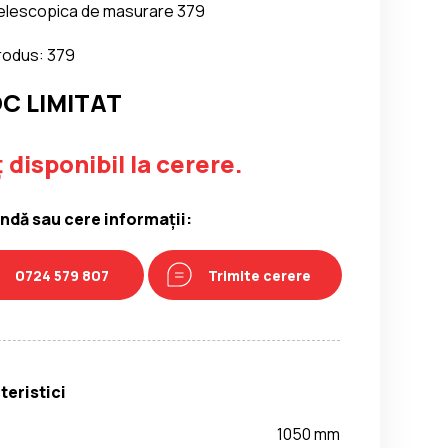
telescopica de masurare 379
rodus: 379
C LIMITAT
 disponibil la cerere.
dă sau cere informații:
0724 579 807
Trimite cerere
teristici
1050 mm