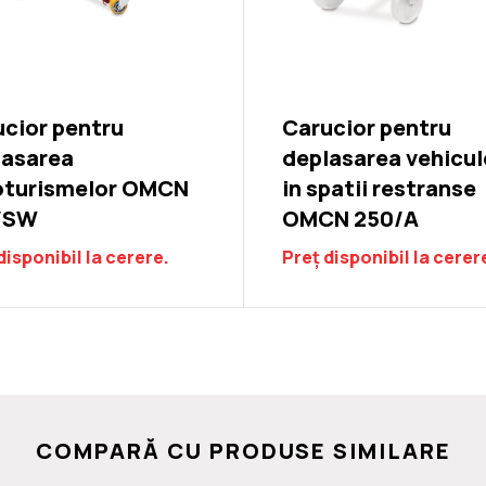
cior pentru
Carucior pentru
lasarea
deplasarea vehicul
oturismelor OMCN
in spatii restranse
/SW
OMCN 250/A
disponibil la cerere.
Preț disponibil la cerer
COMPARĂ CU PRODUSE SIMILARE