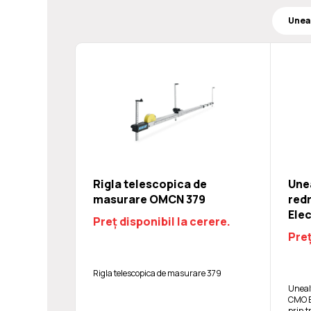
Rigla telescopica de
Unea
masurare OMCN 379
red
Ele
Preț disponibil la cerere.
Preț
Rigla telescopica de masurare 379
Unealt
CMO E
prin t