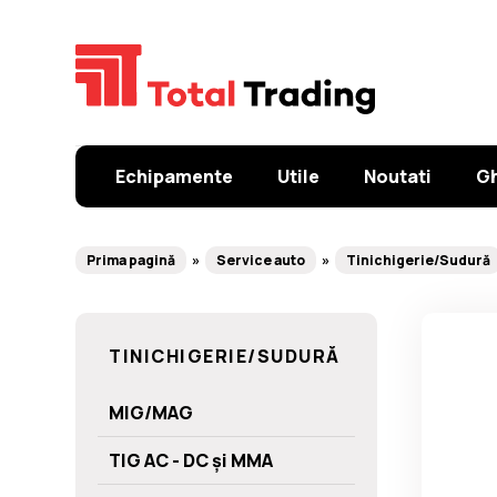
Echipamente
Utile
Noutati
Gh
Prima pagină
Service auto
Tinichigerie/Sudură
TINICHIGERIE/SUDURĂ
MIG/MAG
TIG AC - DC și MMA