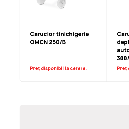
Carucior tinichigerie
Caru
OMCN 250/B
dep
aut
388
Preț disponibil la cerere.
Preț 