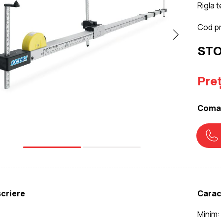
Rigla 
Cod p
STO
Preț
Coman
criere
Carac
Minim: