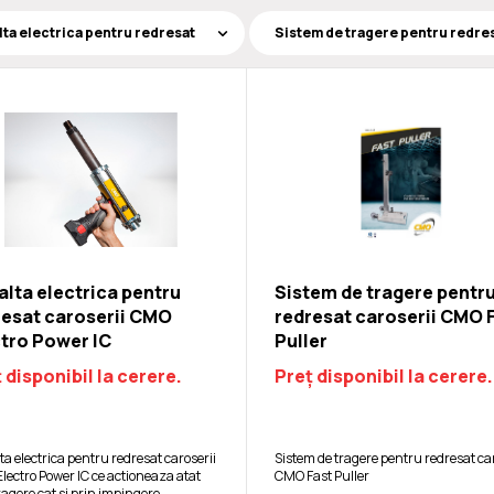
lta electrica pentru
Sistem de tragere pentr
resat caroserii CMO
redresat caroserii CMO 
ctro Power IC
Puller
 disponibil la cerere.
Preț disponibil la cerere.
a electrica pentru redresat caroserii
Sistem de tragere pentru redresat car
lectro Power IC ce actioneaza atat
CMO Fast Puller
ragere cat si prin impingere.