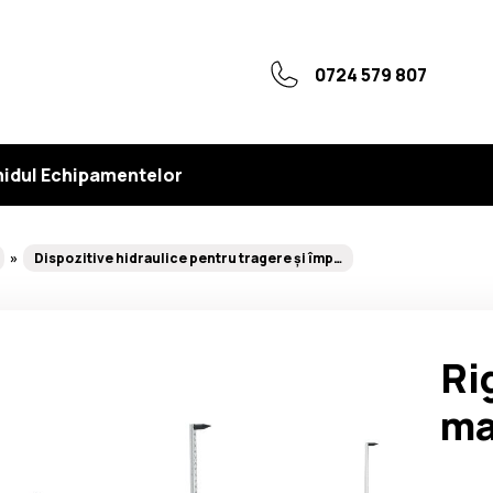
0724 579 807
idul Echipamentelor
Dispozitive hidraulice pentru tragere și împingere
Ri
ma