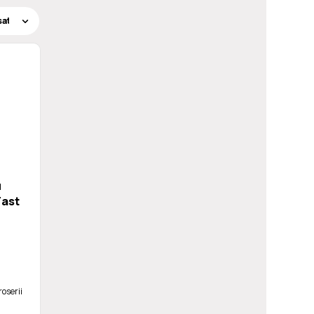
u
Fast
oserii