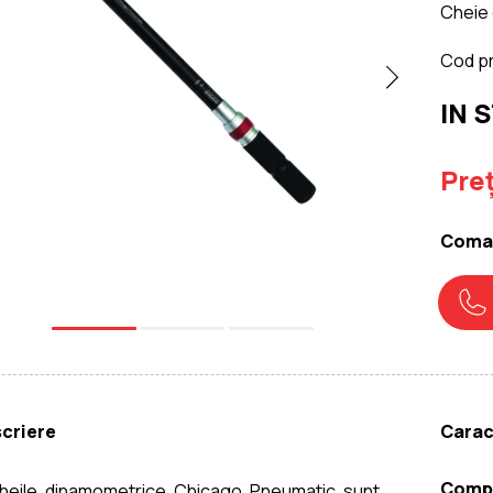
Cheie
Cod p
IN 
Preț
Coman
criere
Carac
Compa
heile dinamometrice Chicago Pneumatic sunt 