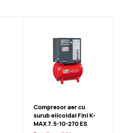
7731
Pompa de aer cu 2 cilindri paraleli Fini BK 114
Filtru Fini
Compresor aer cu
surub elicoidal Fini K-
MAX 7.5-10-270 ES