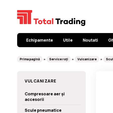
Echipamente
Utile
Noutati
Gh
Prima pagină
Service roți
Vulcanizare
Scu
VULCANIZARE
Compresoare aer și
accesorii
Scule pneumatice