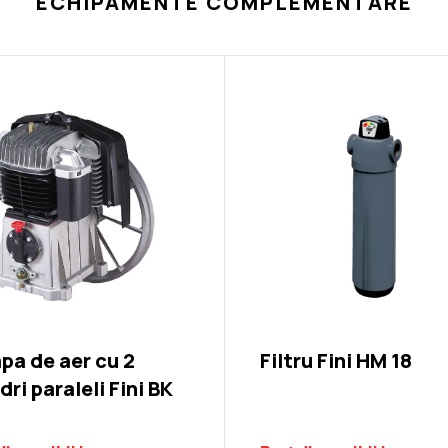
ECHIPAMENTE COMPLEMENTARE
Pistol pneumatic de impact CP
a de aer cu 2
Filtru Fini HM 18
ndri paraleli Fini BK