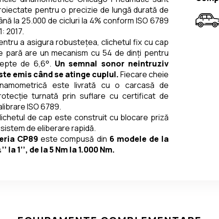
roiectate pentru o precizie de lungă durată de 
ână la 25.000 de cicluri la 4% conform ISO 6789 
1: 2017.
entru a asigura robustețea, clichetul fix cu cap 
e pară are un mecanism cu 54 de dinți pentru 
repte de 6,6°. 
Un semnal sonor neintruziv 
ste emis când se atinge cuplul. 
Fiecare cheie 
inamometrică este livrată cu o carcasă de 
rotecție turnată prin suflare cu certificat de 
alibrare ISO 6789.
lichetul de cap este construit cu blocare priză 
i sistem de eliberare rapidă.
eria CP89
 este compusă din 
6 modele de la 
’’ la 1’’, de la 5 Nm la 1.000 Nm.