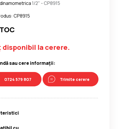
 dinamometrica
1/2" - CP8915
rodus: CP8915
STOC
 disponibil la cerere.
dă sau cere informații:
0724 579 807
Trimite cerere
teristici
tibil cu