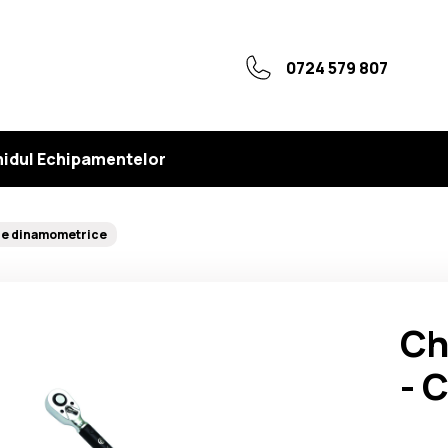
0724 579 807
idul Echipamentelor
le dinamometrice
Ch
- 