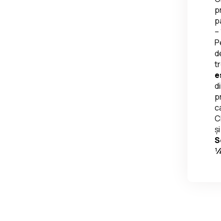
p
p
– 
P
d
t
e
d
p
c
C
ș
S
¼