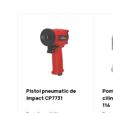
Pistol pneumatic de
Pomp
impact CP7731
cili
114