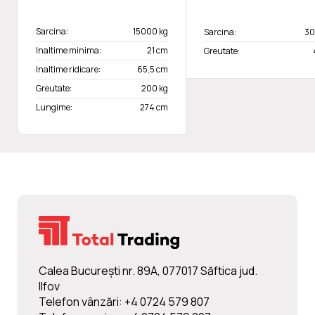
Sarcina:
15000 kg
Sarcina:
30
Inaltime minima:
21 cm
Greutate:
Inaltime ridicare:
65,5 cm
Greutate:
200 kg
Lungime:
274 cm
Calea Bucureşti nr. 89A, 077017 Săftica jud.
Ilfov
Telefon vânzări: +4 0724 579 807