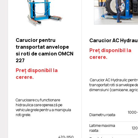
Carucior pentru
Carucior AC Hydrau
transportat anvelope
Preț disponibil la
si roti de camion OMCN
cerere.
227
Preț disponibil la
cerere.
Carucior AC Hydraulic pent
transportat roti si anvelope d
dimensiuni (camioane, agric
Carucioare cu functionare
hidraulica care operează pe
vehicule grele pentru a manipula
1000
Diametru roata:
roti grele.
Latime maxima
12
roata:
470-1150