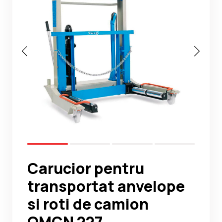
Noutati
Ghidul Echipamentelor
Contact
Carucior pentru
transportat anvelope
si roti de camion
OMCN 227