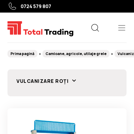
0724 579 807
Prima pagină
Camioane, agricole, utilaje grele
Vulcaniz
Echipamente
VULCANIZARE ROȚI
Service roți
Service auto
Camioane, agricole, utilaje grele
Utile