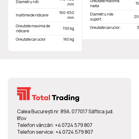
Greutate maxima
Diametru roti:
1
mm
roata:
160-650
Diametru role
Inaltime de ridicare:
20
mm
suport:
Greutate maxima de
Greutate carucior:
3
700 kg
ridicare:
Greutate carucior:
160 kg
Calea Bucureşti nr. 89A, 077017 Săftica jud.
Ilfov
Telefon vânzări: +4 0724 579 807
Telefon service: +4 0724 579 807