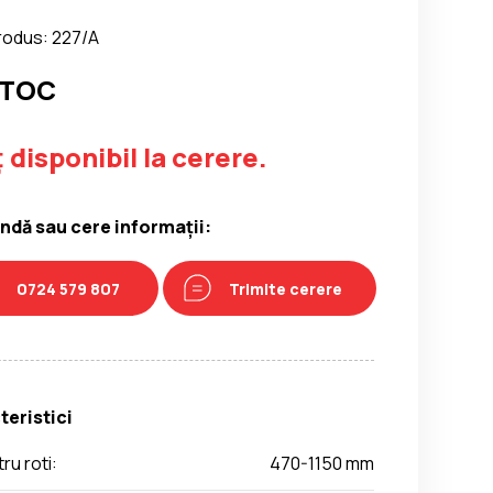
rodus: 227/A
STOC
 disponibil la cerere.
dă sau cere informații:
0724 579 807
Trimite cerere
teristici
ru roti:
470-1150 mm