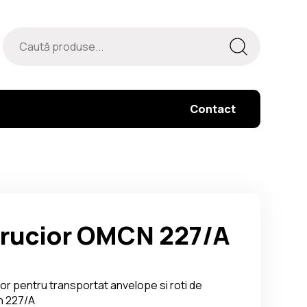
Contact
rucior OMCN 227/A
or pentru transportat anvelope si roti de
n 227/A