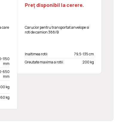
Preț disponibil la cerere.
a care
Carucior pentru transportat anvelope si
roti de camion 388/B
Inaltimea rotii:
79,5-135 cm
0-1150
Greutate maxima a rotii:
200 kg
mm
0-650
mm
700 kg
160 kg