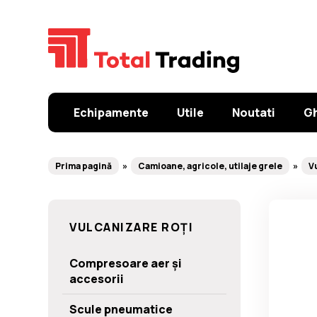
Echipamente
Utile
Noutati
Gh
Prima pagină
Camioane, agricole, utilaje grele
V
VULCANIZARE ROȚI
Compresoare aer și
accesorii
Scule pneumatice