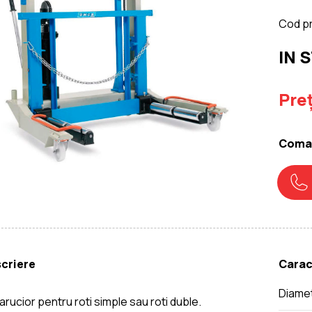
Cod p
IN 
Preț
Coman
criere
Carac
Diamet
arucior pentru roti simple sau roti duble.