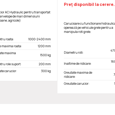
Preț disponibil la cerere.
ior AC Hydraulic pentru transportat
i anvelope de mari dimensiuni
oane, agricole)
Carucioare cu functionare hidraulic
operează pe vehicule grele pentru a
manipula roti grele.
tru roata:
1000-2400 mm
e maxima roata:
1200 mm
47
Diametru roti:
ate maxima
1500 kg
16
Inaltime de ridicare:
tru role suport:
200 mm
te carucior:
300 kg
Greutate maxima de
ridicare:
Greutate carucior: