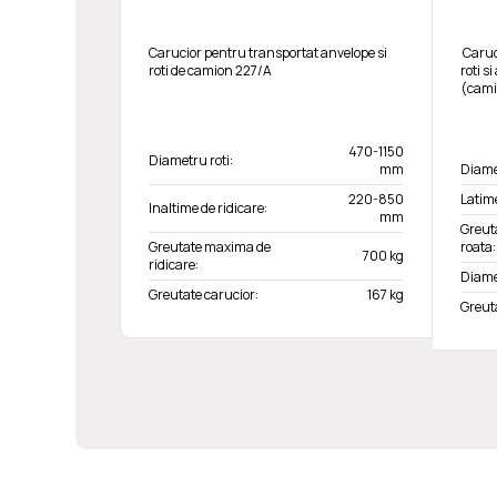
Carucior pentru transportat anvelope si
Caruc
roti de camion 227/A
roti s
(cami
470-1150
Diametru roti:
mm
Diame
220-850
Latim
Inaltime de ridicare:
mm
Greut
Greutate maxima de
roata:
700 kg
ridicare:
Diame
Greutate carucior:
167 kg
Greuta