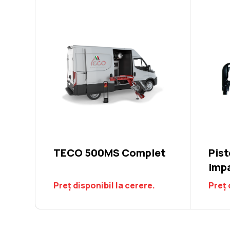
TECO 500MS Complet
Pist
imp
Preț disponibil la cerere.
Preț 