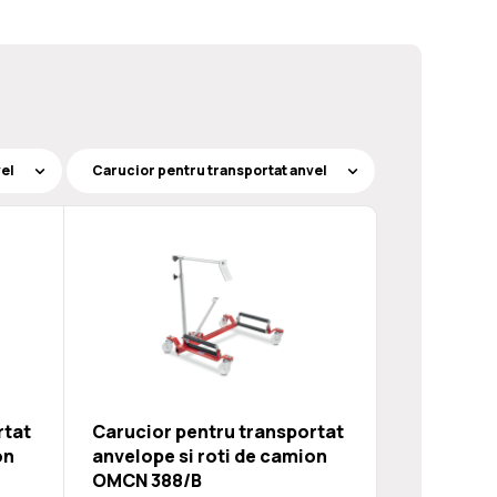
rtat
Carucior pentru transportat
on
anvelope si roti de camion
OMCN 388/B