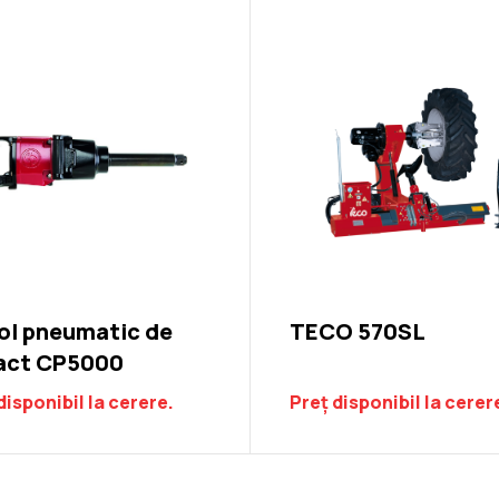
TECO 500MS Complet
ol pneumatic de
TECO 570SL
act CP5000
disponibil la cerere.
Preț disponibil la cerer