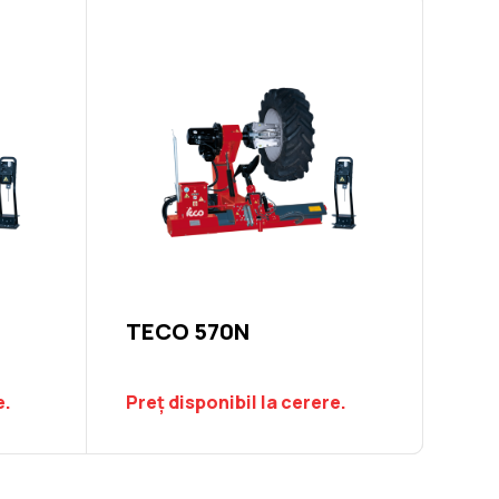
Pistol pneumatic de impact CP5000
TECO 57
TECO 570N
e.
Preț disponibil la cerere.