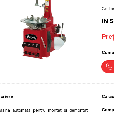
Cod p
IN 
Preț
Coman
criere
Carac
Compa
asina automata pentru montat si demontat 