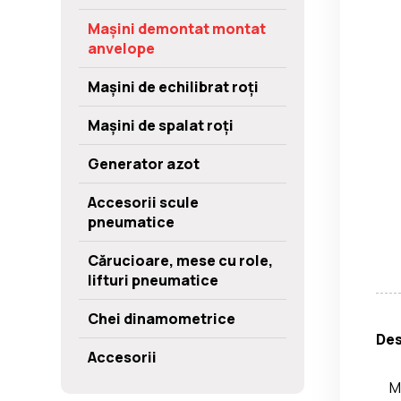
Mașini demontat montat
anvelope
Mașini de echilibrat roți
Mașini de spalat roți
Generator azot
Accesorii scule
pneumatice
Cărucioare, mese cu role,
lifturi pneumatice
Chei dinamometrice
Des
Accesorii
M