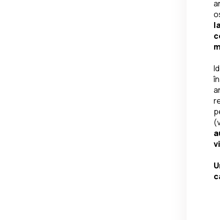
a
o
l
c
m
I
î
a
r
p
(
a
v
U
c