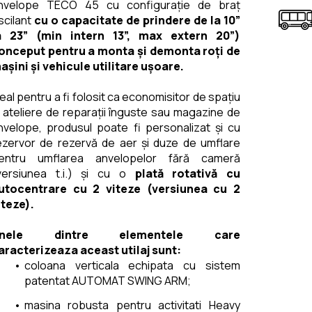
nvelope TECO 45 cu configurație de braț 
scilant 
cu o capacitate de prindere de la 10” 
a 23” (min intern 13”, max extern 20”) 
onceput pentru a monta și demonta roți de 
așini și vehicule utilitare ușoare.
deal pentru a fi folosit ca economisitor de spațiu 
n ateliere de reparații înguste sau magazine de 
nvelope, produsul poate fi personalizat și cu 
ezervor de rezervă de aer și duze de umflare 
entru umflarea anvelopelor fără cameră 
versiunea t.i.) și cu o 
plată rotativă cu 
utocentrare cu 2 viteze (versiunea cu 2 
iteze).
nele dintre elementele care 
aracterizeaza aceast utilaj sunt: 
coloana verticala echipata cu sistem 
patentat AUTOMAT SWING ARM;
masina robusta pentru activitati Heavy 