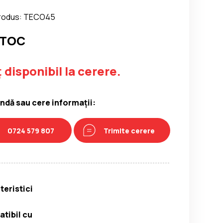
rodus: TECO45
STOC
 disponibil la cerere.
dă sau cere informații:
0724 579 807
Trimite cerere
teristici
tibil cu