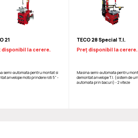
O 21
TECO 28 Special T.I.
 disponibil la cerere.
Preț disponibil la cerere.
a semi-automata pentru montat si
Masina semi-automata pentru monta
at anvelope moto prindere roti 5" -
demontat anvelope T.I. (sistem de u
automata prin bacuri) - 2 viteze