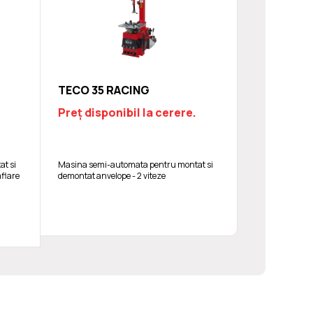
TECO 35 RACING
Preț disponibil la cerere.
t si
Masina semi-automata pentru montat si
mflare
demontat anvelope - 2 viteze