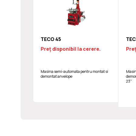
TECO 45
TEC
Preț disponibil la cerere.
Preț
Masina semi-automata pentru montat si
Masin
demontat anvelope
demont
23"