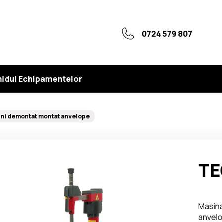
0724 579 807
idul Echipamentelor
ni demontat montat anvelope
TE
Masina
anvel