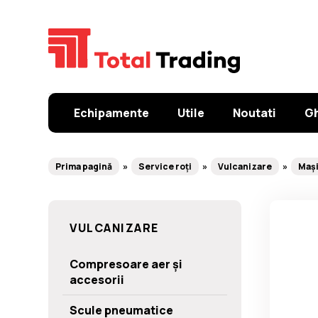
Echipamente
Utile
Noutati
Gh
Prima pagină
Service roți
Vulcanizare
Mași
VULCANIZARE
Compresoare aer și
accesorii
Scule pneumatice