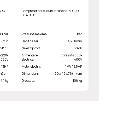
ICRO
Compresor aer cu surub elicoidal MICRO
SE 4.0-10
10 bar
Presiune maxima:
10 bar
 l/min
Debit de aer:
485 l/min
58 dB
Nivel zgomot:
60 dB
 220-
Alimentare
trifazata 380-
230V
electrica:
400V
 / 3HP
Motor electric:
4kW / 5.5HP
(h) cm
Dimensiuni:
60 x 48 x 76(h) cm
144 kg
Greutate:
108 kg