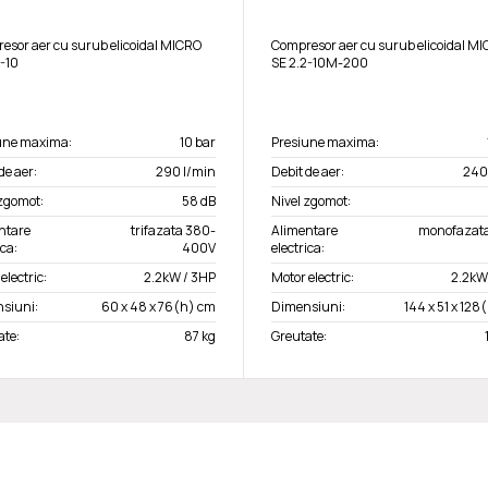
esor aer cu surub elicoidal MICRO
Compresor aer cu surub elicoidal M
2-10
SE 2.2-10M-200
une maxima:
10 bar
Presiune maxima:
de aer:
290 l/min
Debit de aer:
240
 zgomot:
58 dB
Nivel zgomot:
ntare
trifazata 380-
Alimentare
monofazata
ica:
400V
electrica:
electric:
2.2kW / 3HP
Motor electric:
2.2kW
siuni:
60 x 48 x 76(h) cm
Dimensiuni:
144 x 51 x 128
ate:
87 kg
Greutate: