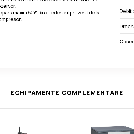
ezervor.
Debit 
epara maxim 60% din condensul provenit de la 
ompresor.
Dimens
Conec
ECHIPAMENTE COMPLEMENTARE
Compresor aer cu 2 cilindri para