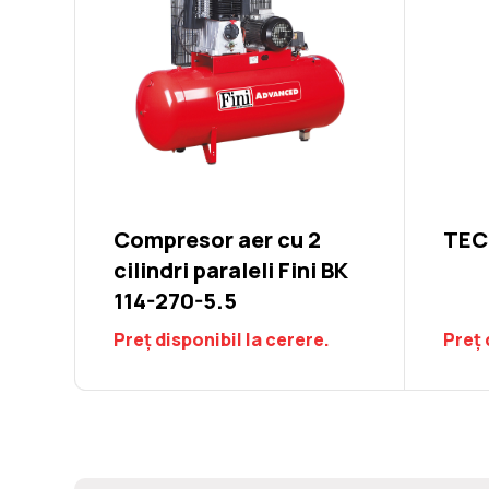
Compresor aer cu 2
TECO
cilindri paraleli Fini BK
114-270-5.5
Preț disponibil la cerere.
Preț 