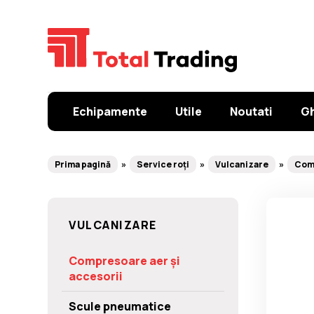
Echipamente
Utile
Noutati
Gh
Prima pagină
Service roți
Vulcanizare
Comp
VULCANIZARE
Compresoare aer și
accesorii
Scule pneumatice