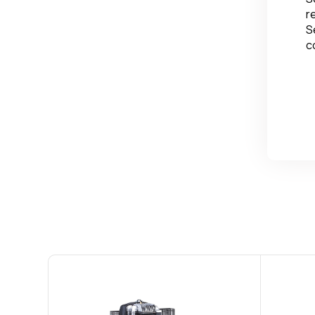
r
S
c