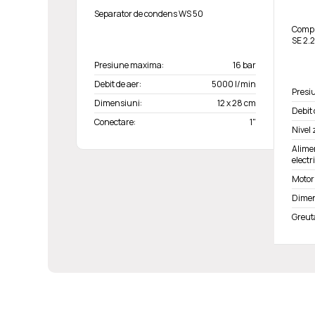
Separator de condens WS 50
Compr
SE 2.
Presiune maxima:
16 bar
Debit de aer:
5000 l/min
Presi
Dimensiuni:
12 x 28 cm
Debit 
Conectare:
1"
Nivel
Alime
electr
Motor 
Dimen
Greut