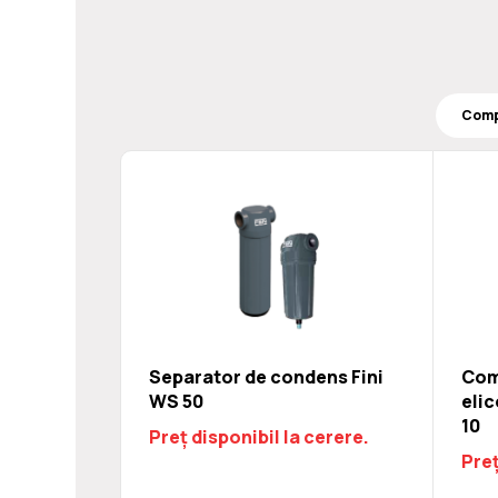
Separator de condens Fini
Com
WS 50
elic
10
Preț disponibil la cerere.
Preț