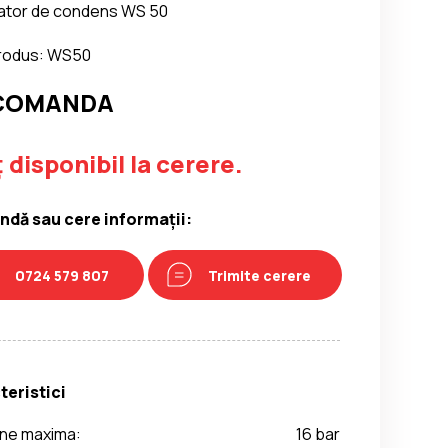
ator de condens WS 50
rodus: WS50
 COMANDA
 disponibil la cerere.
dă sau cere informații:
0724 579 807
Trimite cerere
teristici
une maxima:
16 bar