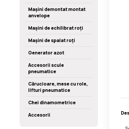
Mașini demontat montat
anvelope
Mașini de echilibrat roți
Mașini de spalat roți
Generator azot
Accesorii scule
pneumatice
Cărucioare, mese cu role,
lifturi pneumatice
Chei dinamometrice
Des
Accesorii
S