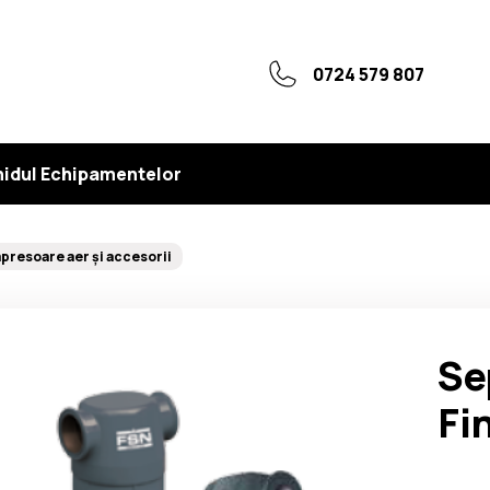
0724 579 807
idul Echipamentelor
resoare aer și accesorii
Se
Fi