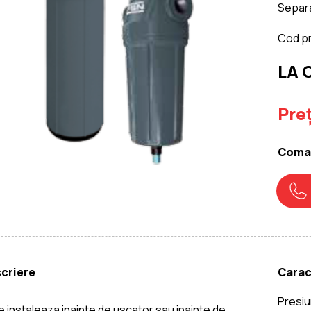
Separ
Cod p
LA
Preț
Coman
criere
Carac
Presi
e instaleaza inainte de uscator sau inainte de 