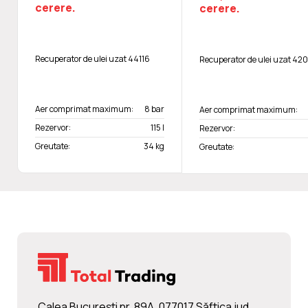
cerere.
cerere.
Recuperator de ulei uzat 44116
Recuperator de ulei uzat 42
Aer comprimat maximum:
8 bar
Aer comprimat maximum:
Rezervor:
115 l
Rezervor:
Greutate:
34 kg
Greutate:
Calea Bucureşti nr. 89A, 077017 Săftica jud.