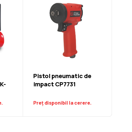
Pistol pneumatic de
 K-
impact CP7731
e.
Preț disponibil la cerere.