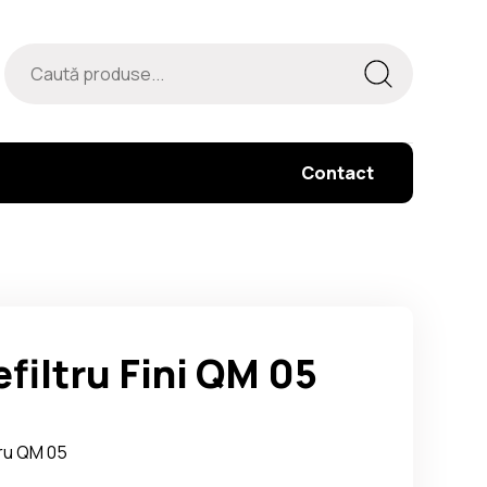
Contact
efiltru Fini QM 05
tru QM 05