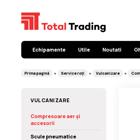
Echipamente
Utile
Noutati
Gh
Prima pagină
Service roți
Vulcanizare
Comp
VULCANIZARE
Compresoare aer și
accesorii
Scule pneumatice