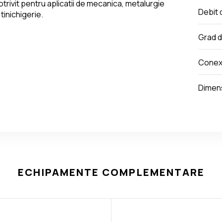
otrivit pentru aplicatii de mecanica, metalurgie 
Debit 
 tinichigerie.
Grad de
Conex
Dimens
ECHIPAMENTE COMPLEMENTARE
Compresor aer cu surub elicoid