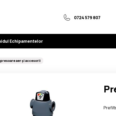
0724 579 807
idul Echipamentelor
resoare aer și accesorii
Pr
Prefil