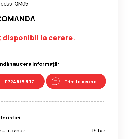
rodus: QM05
 COMANDA
 disponibil la cerere.
dă sau cere informații:
0724 579 807
Trimite cerere
teristici
une maxima:
16 bar