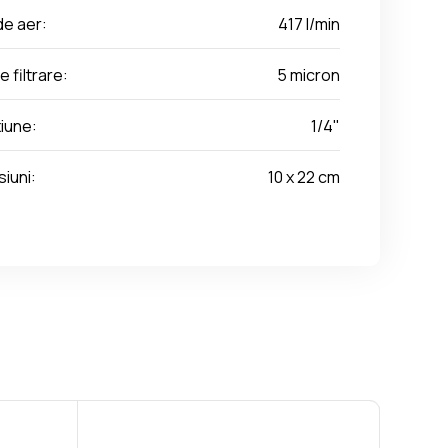
de aer:
417 l/min
 filtrare:
5 micron
iune:
1/4"
iuni:
10 x 22 cm
al Fini K-MAX 15-10
Compresor aer cu surub elicoidal Fini K-MAX 11-08
Compresor