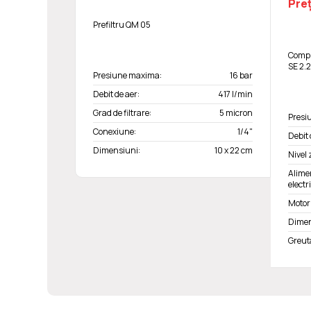
Preț
Prefiltru QM 05
Compr
SE 2.
Presiune maxima:
16 bar
Debit de aer:
417 l/min
Grad de filtrare:
5 micron
Presi
Conexiune:
1/4"
Debit 
Dimensiuni:
10 x 22 cm
Nivel
Alime
electr
Motor 
Dimen
Greut