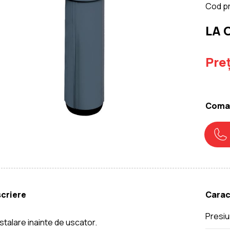
Cod p
LA
Preț
Coman
criere
Carac
Presi
nstalare inainte de uscator.