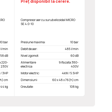
Preț disponibil la cerere.
ICRO
Compresor aer cu surub elicoidal MICRO
SE 4.0-10
10 bar
Presiune maxima:
10 bar
 l/min
Debit de aer:
485 l/min
58 dB
Nivel zgomot:
60 dB
 220-
Alimentare
trifazata 380-
230V
electrica:
400V
 / 3HP
Motor electric:
4kW / 5.5HP
(h) cm
Dimensiuni:
60 x 48 x 76(h) cm
144 kg
Greutate:
108 kg