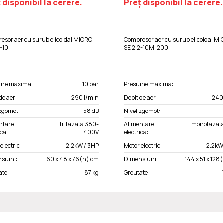
 disponibil la cerere.
Preț disponibil la cerere.
esor aer cu surub elicoidal MICRO
Compresor aer cu surub elicoidal M
2-10
SE 2.2-10M-200
une maxima:
10 bar
Presiune maxima:
de aer:
290 l/min
Debit de aer:
240
 zgomot:
58 dB
Nivel zgomot:
ntare
trifazata 380-
Alimentare
monofazata
ica:
400V
electrica:
electric:
2.2kW / 3HP
Motor electric:
2.2kW
siuni:
60 x 48 x 76(h) cm
Dimensiuni:
144 x 51 x 128
ate:
87 kg
Greutate: