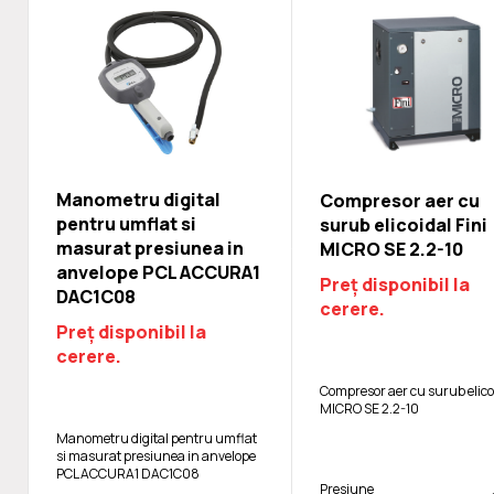
Manometru digital
Compresor aer cu
pentru umflat si
surub elicoidal Fini
masurat presiunea in
MICRO SE 2.2-10
anvelope PCL ACCURA1
Preț disponibil la
DAC1C08
cerere.
Preț disponibil la
cerere.
Compresor aer cu surub elico
MICRO SE 2.2-10
Manometru digital pentru umflat
si masurat presiunea in anvelope
PCL ACCURA1 DAC1C08
Presiune