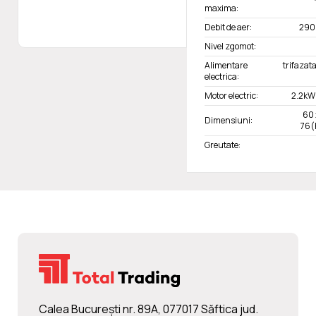
maxima:
Debit de aer:
290
Nivel zgomot:
Alimentare
trifazat
electrica:
Motor electric:
2.2kW
60 
Dimensiuni:
76(
Greutate:
Calea Bucureşti nr. 89A, 077017 Săftica jud.