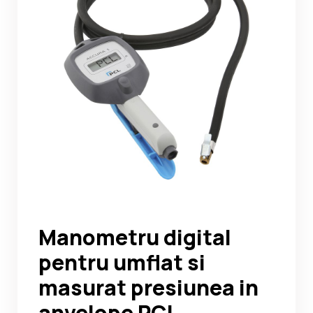
Noutati
Ghidul Echipamentelor
Contact
Manometru digital
pentru umflat si
masurat presiunea in
anvelope PCL