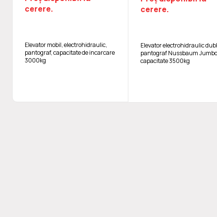
cerere.
cerere.
Elevator mobil, electrohidraulic,
Elevator electrohidraulic dub
pantograf, capacitate de incarcare
pantograf Nussbaum Jumbo L
3000kg
capacitate 3500kg