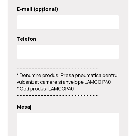
Noutati
E-mail (opțional)
Ghidul Echipamentelor
Telefon
Contact
- - - - - - - - - - - - - - - - - - - - - - - - - - -
* Denumire produs: Presa pneumatica pentru
vulcanizat camere si anvelope LAMCO P40
* Cod produs: LAMCOP40
- - - - - - - - - - - - - - - - - - - - - - - - - - -
Mesaj