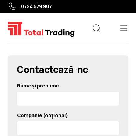
0724 579 807
Contactează-ne
Echipamente
Nume și prenume
Service roți
Service auto
Camioane, agricole, utilaje grele
Companie (opțional)
Utile