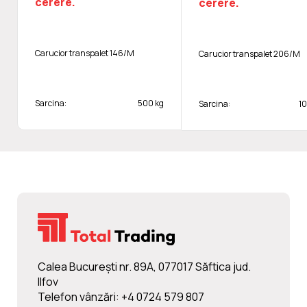
cerere.
cerere.
Carucior transpalet 146/M
Carucior transpalet 206/M
Sarcina:
500 kg
Sarcina:
1
Calea Bucureşti nr. 89A, 077017 Săftica jud.
Ilfov
Telefon vânzări: +4 0724 579 807