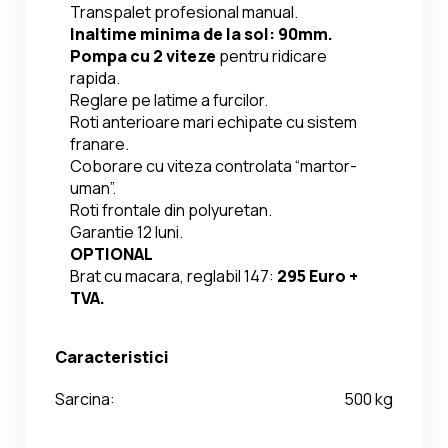
Transpalet profesional manual.
Inaltime minima de la sol: 90mm.
Pompa cu 2 viteze 
pentru ridicare 
rapida.
Reglare pe latime a furcilor.
Roti anterioare mari echipate cu sistem 
franare.
Coborare cu viteza controlata “martor-
uman”.
Roti frontale din polyuretan.
Garantie 12 luni.
OPTIONAL
Brat cu macara, reglabil 147: 
295 Euro + 
TVA.
Caracteristici
Sarcina:
500 kg