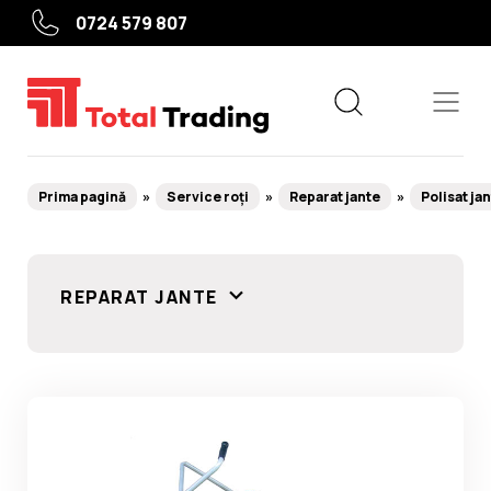
0724 579 807
Prima pagină
Service roți
Reparat jante
Polisat ja
Echipamente
REPARAT JANTE
Service roți
Service auto
Camioane, agricole, utilaje grele
Utile